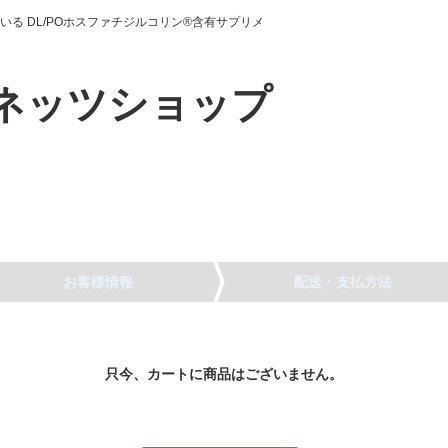
る DL/POホスファチジルコリン®含有サプリメ
お客様情報
配送・支払方法
只今、カートに商品はございません。