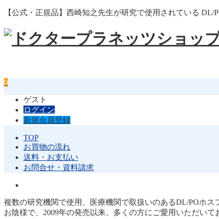
【公式・正規品】西崎知之先生が研究で使用されている DL
0
ゲスト
ログイン
新規会員登録
TOP
お買物の流れ
送料・お支払い
お問合せ・資料請求
複数の研究機関で使用、医療機関で取扱いのあるDL/POホ
お陰様で、2009年の発売以来、多くの方にご愛用いただいて