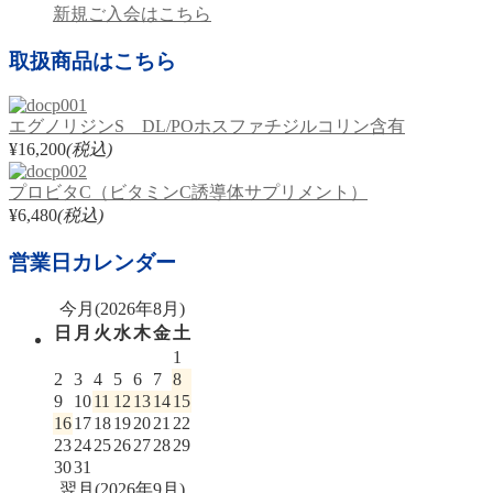
新規ご入会はこちら
取扱商品はこちら
エグノリジンS DL/POホスファチジルコリン含有
¥16,200
(税込)
プロビタC（ビタミンC誘導体サプリメント）
¥6,480
(税込)
営業日カレンダー
今月(2026年8月)
日
月
火
水
木
金
土
1
2
3
4
5
6
7
8
9
10
11
12
13
14
15
16
17
18
19
20
21
22
23
24
25
26
27
28
29
30
31
翌月(2026年9月)