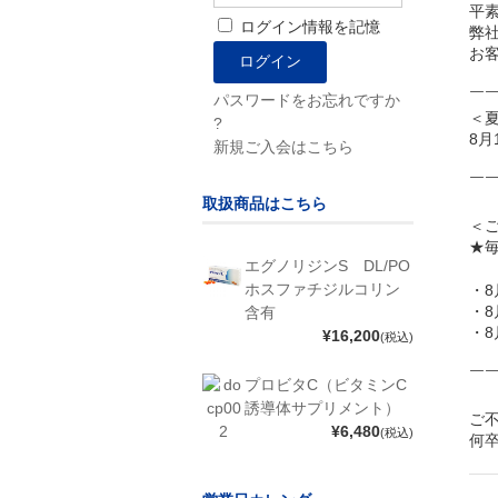
平
ログイン情報を記憶
弊
お
￣
パスワードをお忘れですか
＜
?
8月
新規ご入会はこちら
￣
取扱商品はこちら
＜
★
エグノリジンS DL/PO
ホスファチジルコリン
・8
・8
含有
・8
¥16,200
(税込)
￣
プロビタC（ビタミンC
誘導体サプリメント）
ご
¥6,480
(税込)
何